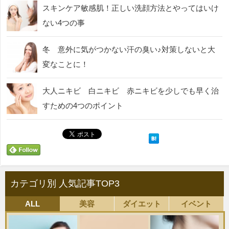
スキンケア敏感肌！正しい洗顔方法とやってはいけ
ない4つの事
冬 意外に気がつかない汗の臭い♪対策しないと大
変なことに！
大人ニキビ 白ニキビ 赤ニキビを少しでも早く治
すための4つのポイント
カテゴリ別 人気記事TOP3
ALL
美容
ダイエット
イベント