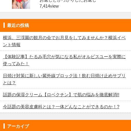
7,414view
最近の投稿
横浜、三渓園の観月の会でお月見をしてみませんか？横浜イベ
ント情報
【体験記事】たるみ毛穴が気になる私がオルビスユーを実際に
使ってみた！
日焼け対策に新しい紫外線ブロック法！飲む日焼け止めサプリ
とは？
話題の保湿クリーム【ロベクチン】で肌の悩みを徹底解消!!
今話題の美容皮膚科とは？一体どんなことができるのか！?
アーカイブ