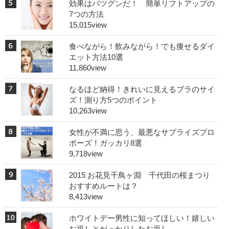
効果はバツグンだ！ 簡単リフトアップの
7つの方法
15,015view
食べながら！飲みながら！でも痩せるダイ
エット方法10選
11,860view
なるほど納得！きれいに見えるブラのサイ
ズ！測り方5つのポイント
10,263view
女性が不満に思う、最悪なサプライズプロ
ポーズ！ガッカリ8選
9,718view
2015 お花見千鳥ヶ淵 千代田の桜まつり
おすすめルートは？
8,413view
ホワイトデー男性に知ってほしい！嬉しい
お返しとがっかりしたお返し