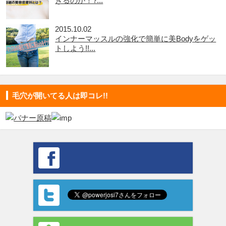
きるのか！?...
2015.10.02
インナーマッスルの強化で簡単に美Bodyをゲッ
トしよう!!...
毛穴が開いてる人は即コレ!!