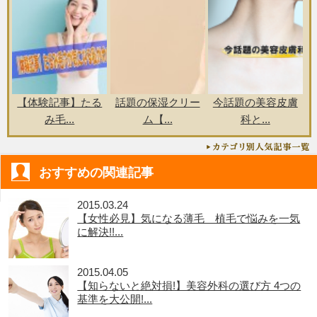
【体験記事】たる
話題の保湿クリー
今話題の美容皮膚
み毛...
ム【...
科と...
おすすめの関連記事
2015.03.24
【女性必見】気になる薄毛 植毛で悩みを一気
に解決!!...
2015.04.05
【知らないと絶対損!】美容外科の選び方 4つの
基準を大公開!...