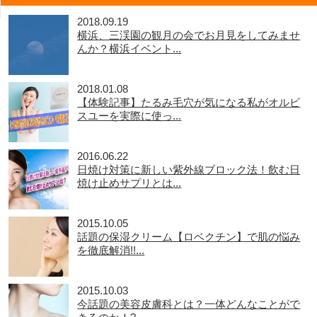
2018.09.19
横浜、三渓園の観月の会でお月見をしてみませ
んか？横浜イベント...
2018.01.08
【体験記事】たるみ毛穴が気になる私がオルビ
スユーを実際に使っ...
2016.06.22
日焼け対策に新しい紫外線ブロック法！飲む日
焼け止めサプリとは...
2015.10.05
話題の保湿クリーム【ロベクチン】で肌の悩み
を徹底解消!!...
2015.10.03
今話題の美容皮膚科とは？一体どんなことがで