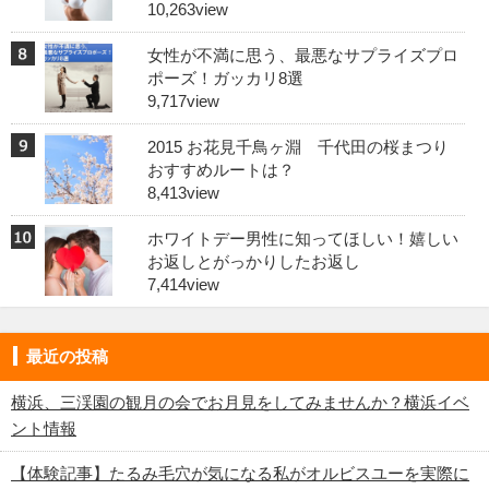
10,263view
女性が不満に思う、最悪なサプライズプロ
ポーズ！ガッカリ8選
9,717view
2015 お花見千鳥ヶ淵 千代田の桜まつり
おすすめルートは？
8,413view
ホワイトデー男性に知ってほしい！嬉しい
お返しとがっかりしたお返し
7,414view
最近の投稿
横浜、三渓園の観月の会でお月見をしてみませんか？横浜イベ
ント情報
【体験記事】たるみ毛穴が気になる私がオルビスユーを実際に