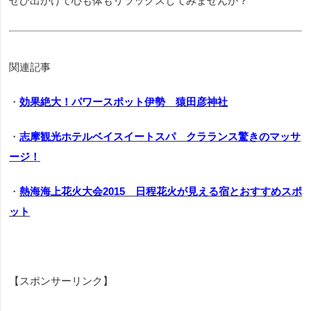
ぜひ出かけて心も体もリラックスしてみませんか？
関連記事
・
効果絶大！パワースポット伊勢 猿田彦神社
・
志摩観光ホテルベイスイートスパ クラランス驚きのマッサ
ージ！
・
熱海海上花火大会2015 日程花火が見える宿とおすすめスポ
ット
【スポンサーリンク】