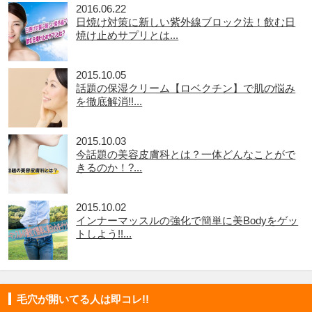
2016.06.22
日焼け対策に新しい紫外線ブロック法！飲む日
焼け止めサプリとは...
2015.10.05
話題の保湿クリーム【ロベクチン】で肌の悩み
を徹底解消!!...
2015.10.03
今話題の美容皮膚科とは？一体どんなことがで
きるのか！?...
2015.10.02
インナーマッスルの強化で簡単に美Bodyをゲッ
トしよう!!...
毛穴が開いてる人は即コレ!!