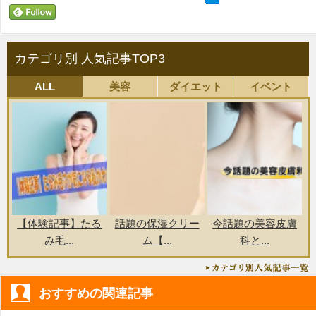
カテゴリ別 人気記事TOP3
ALL
美容
ダイエット
イベント
【体験記事】たる
話題の保湿クリー
今話題の美容皮膚
み毛...
ム【...
科と...
おすすめの関連記事