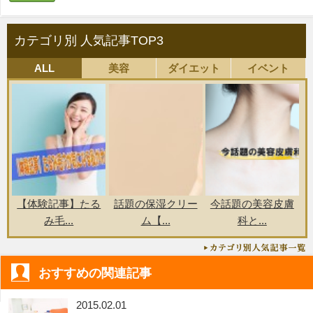
カテゴリ別 人気記事TOP3
ALL
美容
ダイエット
イベント
【体験記事】たる
話題の保湿クリー
今話題の美容皮膚
み毛...
ム【...
科と...
おすすめの関連記事
2015.02.01