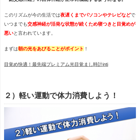
このリズムが今の生活では
夜遅くまでパソコンやテレビなど
で
いつまでも
交感神経が活発な状態が続くため寝つきと目覚めが
悪い
と言われています。
まずは
朝の光をあびることがポイント
！
目覚め快適！最先端プレミアム光目覚まし時計inti
２）軽い運動で体力消費しよう！