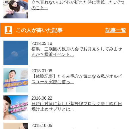
立ち直れないほど心が折れた時に実践したい7つ
のこと...
この人が書いた記事
記事一覧
2018.09.19
横浜、三渓園の観月の会でお月見をしてみませ
んか？横浜イベント...
2018.01.08
【体験記事】たるみ毛穴が気になる私がオルビ
スユーを実際に使っ...
2016.06.22
日焼け対策に新しい紫外線ブロック法！飲む日
焼け止めサプリとは...
2015.10.05