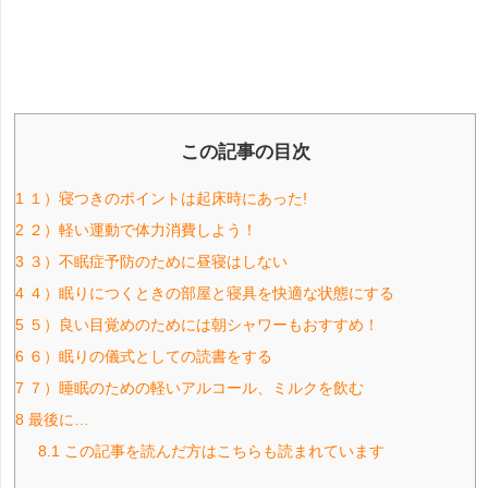
この記事の目次
1
１）寝つきのポイントは起床時にあった!
2
２）軽い運動で体力消費しよう！
3
３）不眠症予防のために昼寝はしない
4
４）眠りにつくときの部屋と寝具を快適な状態にする
5
５）良い目覚めのためには朝シャワーもおすすめ！
6
６）眠りの儀式としての読書をする
7
７）睡眠のための軽いアルコール、ミルクを飲む
8
最後に…
8.1
この記事を読んだ方はこちらも読まれています