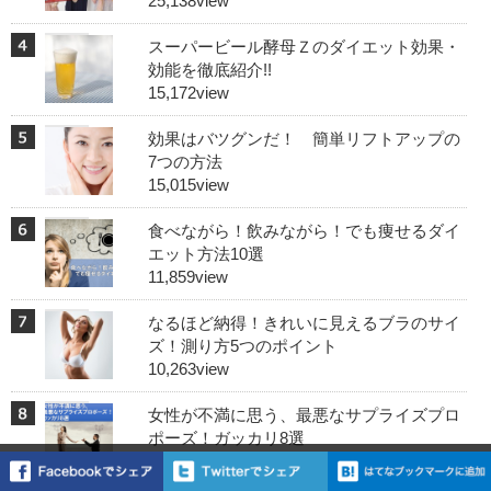
25,138view
スーパービール酵母Ｚのダイエット効果・
効能を徹底紹介!!
15,172view
効果はバツグンだ！ 簡単リフトアップの
7つの方法
15,015view
食べながら！飲みながら！でも痩せるダイ
エット方法10選
11,859view
なるほど納得！きれいに見えるブラのサイ
ズ！測り方5つのポイント
10,263view
女性が不満に思う、最悪なサプライズプロ
ポーズ！ガッカリ8選
9,717view