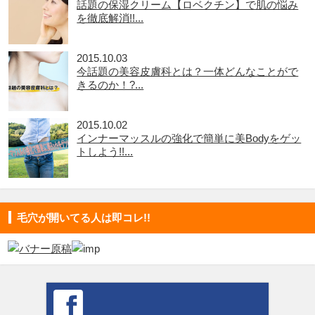
話題の保湿クリーム【ロベクチン】で肌の悩み
を徹底解消!!...
2015.10.03
今話題の美容皮膚科とは？一体どんなことがで
きるのか！?...
2015.10.02
インナーマッスルの強化で簡単に美Bodyをゲッ
トしよう!!...
毛穴が開いてる人は即コレ!!