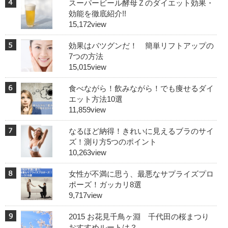
スーパービール酵母Ｚのダイエット効果・
効能を徹底紹介!!
15,172view
効果はバツグンだ！ 簡単リフトアップの
7つの方法
15,015view
食べながら！飲みながら！でも痩せるダイ
エット方法10選
11,859view
なるほど納得！きれいに見えるブラのサイ
ズ！測り方5つのポイント
10,263view
女性が不満に思う、最悪なサプライズプロ
ポーズ！ガッカリ8選
9,717view
2015 お花見千鳥ヶ淵 千代田の桜まつり
おすすめルートは？