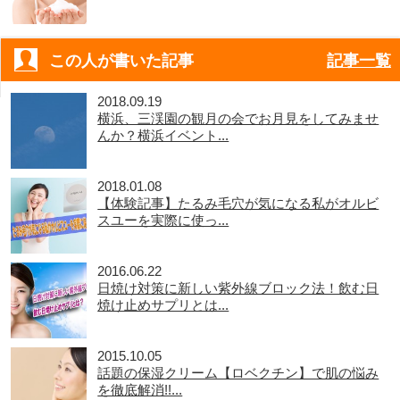
この人が書いた記事
記事一覧
2018.09.19
横浜、三渓園の観月の会でお月見をしてみませ
んか？横浜イベント...
2018.01.08
【体験記事】たるみ毛穴が気になる私がオルビ
スユーを実際に使っ...
2016.06.22
日焼け対策に新しい紫外線ブロック法！飲む日
焼け止めサプリとは...
2015.10.05
話題の保湿クリーム【ロベクチン】で肌の悩み
を徹底解消!!...