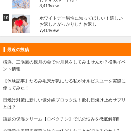
8,413view
ホワイトデー男性に知ってほしい！嬉しい
お返しとがっかりしたお返し
7,414view
最近の投稿
横浜、三渓園の観月の会でお月見をしてみませんか？横浜イベ
ント情報
【体験記事】たるみ毛穴が気になる私がオルビスユーを実際に
使ってみた！
日焼け対策に新しい紫外線ブロック法！飲む日焼け止めサプリ
とは？
話題の保湿クリーム【ロベクチン】で肌の悩みを徹底解消!!
今話題の美容皮膚科とは？一体どんなことができるのか！?