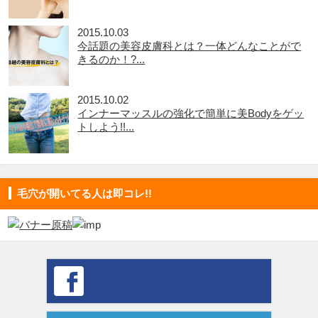
2015.10.03
今話題の美容皮膚科とは？一体どんなことがで
きるのか！?...
2015.10.02
インナーマッスルの強化で簡単に美Bodyをゲッ
トしよう!!...
毛穴が開いてる人は即コレ!!