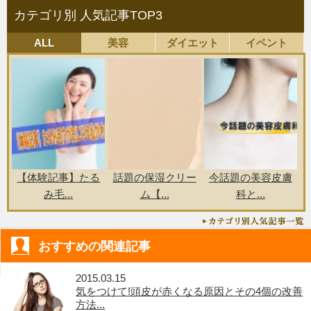
カテゴリ別 人気記事TOP3
ALL
美容
ダイエット
イベント
【体験記事】たる
話題の保湿クリー
今話題の美容皮膚
み毛...
ム【...
科と...
おすすめの関連記事
2015.03.15
気をつけて!頭皮が赤くなる原因とその4個の改善
方法...