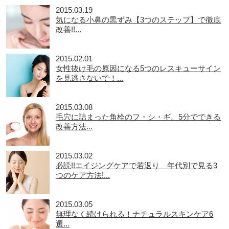
2015.03.19
気になる小鼻の黒ずみ【3つのステップ】で徹底
改善!!...
2015.02.01
女性抜け毛の原因になる5つのレスキューサイン
を見逃さないで！...
2015.03.08
毛穴に詰まった角栓のフ・シ・ギ。5分でできる
改善方法...
2015.03.02
必読!!エイジングケアで若返り 年代別で見る3
つのケア方法!...
2015.03.05
無理なく続けられる！ナチュラルスキンケア6
選...